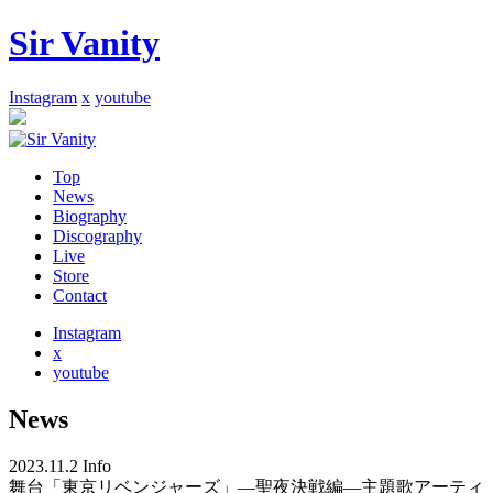
Sir Vanity
Instagram
x
youtube
Top
News
Biography
Discography
Live
Store
Contact
Instagram
x
youtube
News
2023.11.2
Info
舞台「東京リベンジャーズ」―聖夜決戦編―主題歌アーティ